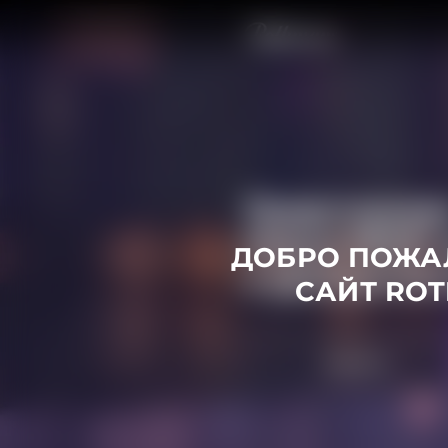
Официальный сайт Rothmans
ДОБРО ПОЖА
САЙТ
RO