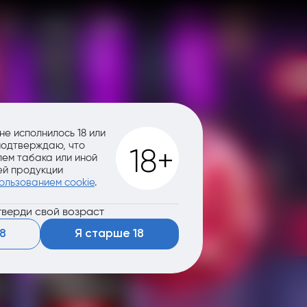
не исполнилось 18 или
 подтверждаю, что
ем табака или иной
й продукции
ользованием cookie
.
верди свой возраст
8
Я старше 18