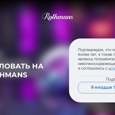
Подтверждая, что м
более лет, я также
являюсь потребител
никотиносодержаще
ЛОВАТЬ НА
и соглашаюсь с
исп
THMANS
Подт
Я младше 1